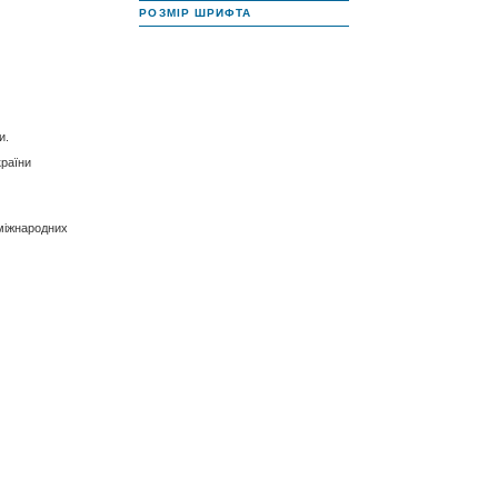
РОЗМІР ШРИФТА
и.
країни
 міжнародних