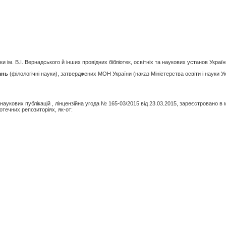
 ім. В.І. Вернадського й інших провідних бібліотек, освітніх та наукових установ Україн
ань
(філологічні науки), затверджених МОН України (наказ Міністерства освіти і науки У
укових публікацій , лінцензійна угода № 165-03/2015 від 23.03.2015, зареєстровано в
отечних репозиторіях, як-от: