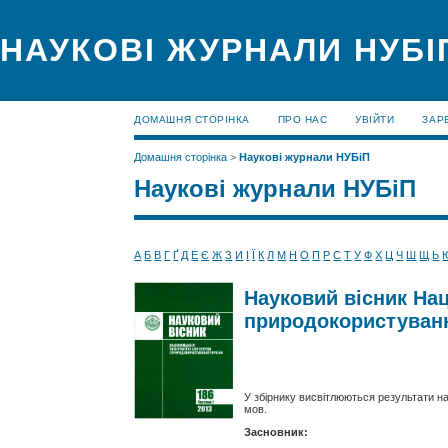
НАУКОВІ ЖУРНАЛИ НУБІ
ДОМАШНЯ СТОРІНКА
ПРО НАС
УВІЙТИ
ЗАР
Домашня сторінка
>
Наукові журнали НУБіП
Наукові журнали НУБіП
А
Б
В
Г
Ґ
Д
Е
Є
Ж
З
И
І
Ї
К
Л
М
Н
О
П
Р
С
Т
У
Ф
Х
Ц
Ч
Ш
Щ
Ь
Науковий вісник Нац
природокористування
У збірнику висвітлюються результати н
мов.
Засновник: