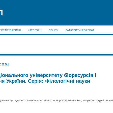
П
ЕЄСТРУВАТИСЯ
КАТЕГОРІЇ
ПОШУК
ЗАМОВИТИ РЕФЕРАТ
Ю
Я
Всі
іонального університету біоресурсів і
 України. Серія: Філологічні науки
аукових досліджень з питань мовознавства, перекладознавства, теорії і методики навча