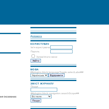
Допомога
КОРИСТУВАЧ
Ім'я користувача
Пароль
Запам'ятати мене
МОВА
##plugins.block.languageToggle.selectLabel##
ЗМІСТ ЖУРНАЛУ
Пошук
##plugins.block.navigation.searchScope##
ння іноземних