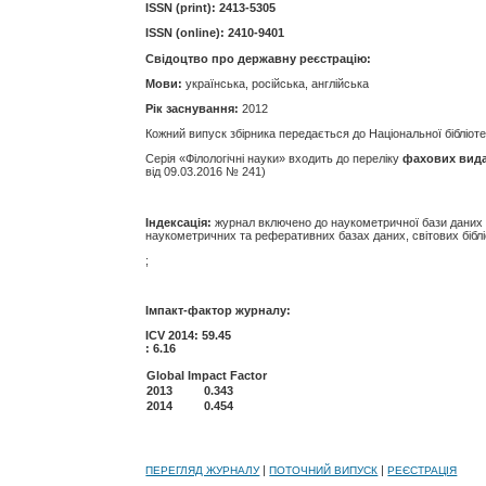
ISSN (print):
2413-5305
ISSN (online):
2410-9401
Свідоцтво про державну реєстрацію:
Мови:
українська, російська, англійська
Рік заснування:
2012
Кожний випуск збірника передається до Національної бібліотеки
Серія «Філологічні науки»
входить до переліку
фахових вид
від
09.03.2016 № 241)
Індексація:
журнал включено до наукометричної бази даних на
наукометричних та реферативних базах даних, світових біблі
;
Імпакт-фактор журналу:
ICV 2014: 59.45
: 6.16
Global Impact Factor
2013
0.343
2014
0.454
|
|
ПЕРЕГЛЯД ЖУРНАЛУ
ПОТОЧНИЙ ВИПУСК
РЕЄСТРАЦІЯ