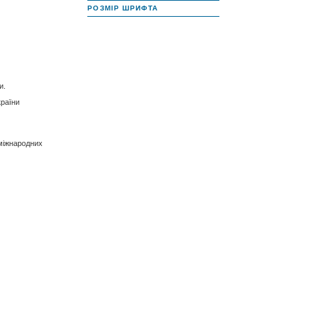
РОЗМІР ШРИФТА
и.
країни
 міжнародних