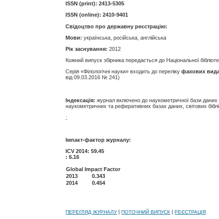
ISSN (print):
2413-5305
ISSN (online):
2410-9401
Свідоцтво про державну реєстрацію:
Мови:
українська, російська, англійська
Рік заснування:
2012
Кожний випуск збірника передається до Національної бібліотеки
Серія «Філологічні науки»
входить до переліку
фахових вид
від
09.03.2016 № 241)
Індексація:
журнал включено до наукометричної бази даних на
наукометричних та реферативних базах даних, світових біблі
;
Імпакт-фактор журналу:
ICV 2014: 59.45
: 6.16
Global Impact Factor
2013
0.343
2014
0.454
|
|
ПЕРЕГЛЯД ЖУРНАЛУ
ПОТОЧНИЙ ВИПУСК
РЕЄСТРАЦІЯ