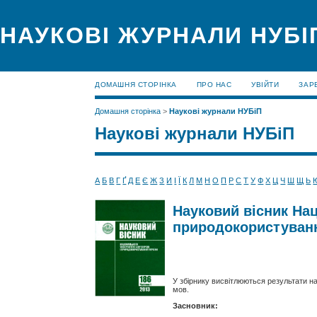
НАУКОВІ ЖУРНАЛИ НУБІ
ДОМАШНЯ СТОРІНКА
ПРО НАС
УВІЙТИ
ЗАР
Домашня сторінка
>
Наукові журнали НУБіП
Наукові журнали НУБіП
А
Б
В
Г
Ґ
Д
Е
Є
Ж
З
И
І
Ї
К
Л
М
Н
О
П
Р
С
Т
У
Ф
Х
Ц
Ч
Ш
Щ
Ь
Науковий вісник Нац
природокористування
У збірнику висвітлюються результати н
мов.
Засновник: