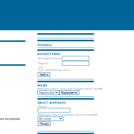
Допомога
КОРИСТУВАЧ
Ім'я користувача
Пароль
Запам'ятати мене
МОВА
##plugins.block.languageToggle.selectLabel##
ЗМІСТ ЖУРНАЛУ
Пошук
##plugins.block.navigation.searchScope##
ння іноземних