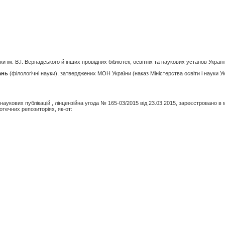
 ім. В.І. Вернадського й інших провідних бібліотек, освітніх та наукових установ Україн
ань
(філологічні науки), затверджених МОН України (наказ Міністерства освіти і науки У
укових публікацій , лінцензійна угода № 165-03/2015 від 23.03.2015, зареєстровано в
отечних репозиторіях, як-от: