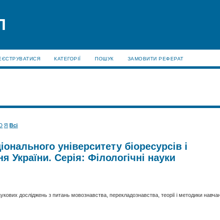
П
ЕЄСТРУВАТИСЯ
КАТЕГОРІЇ
ПОШУК
ЗАМОВИТИ РЕФЕРАТ
Ю
Я
Всі
іонального університету біоресурсів і
 України. Серія: Філологічні науки
аукових досліджень з питань мовознавства, перекладознавства, теорії і методики навча