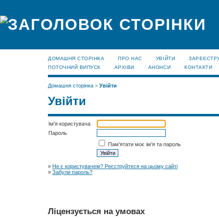
ДОМАШНЯ СТОРІНКА
ПРО НАС
УВІЙТИ
ЗАРЕЄСТР
ПОТОЧНИЙ ВИПУСК
АРХІВИ
АНОНСИ
КОНТАКТИ
Домашня сторінка
>
Увійти
Увійти
Ім'я користувача
Пароль
Пам'ятати моє ім'я та пароль
»
Не є користувачем? Реєструйтеся на цьому сайті
»
Забули пароль?
Ліцензується на умовах